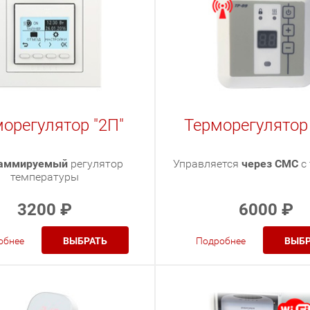
орегулятор "2П"
Терморегулято
аммируемый
регулятор
Управляется
через СМС
с
температуры
3200
₽
6000
₽
обнее
ВЫБРАТЬ
Подробнее
ВЫБР